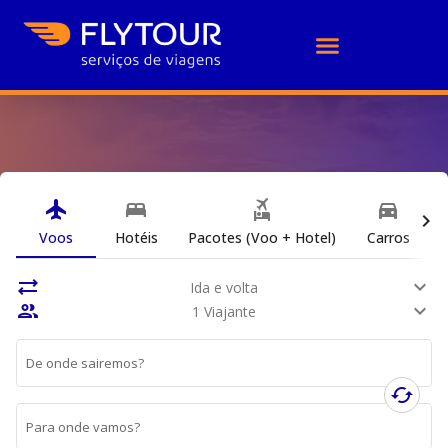
flight
bed
flights_and_hotels
directions_car
chevron_right
Voos
Hotéis
Pacotes (Voo + Hotel)
Carros
E
sync_alt
expand_more
Ida e volta
people
expand_more
1 Viajante
De onde sairemos?
cached
Para onde vamos?