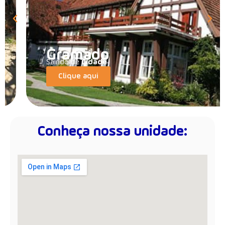
Gramado
Saindo de
Cidade
Clique aqui
Conheça nossa unidade: